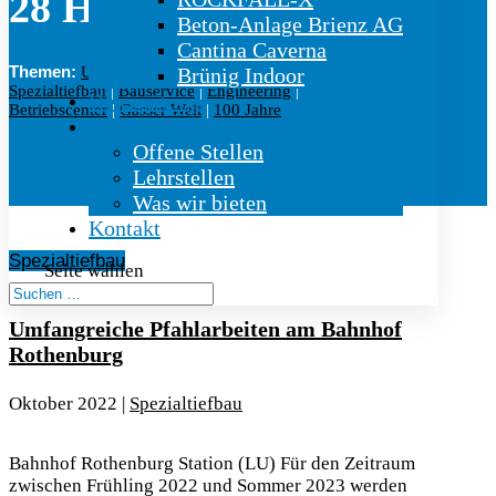
28 HD
Beton-Anlage Brienz AG
Cantina Caverna
Themen:
Untertag
|
Felssicherung
|
Sprengbetriebe
|
Brünig Indoor
Spezialtiefbau
|
Bauservice
|
Engineering
|
Hauszeitung
Betriebscenter
|
Gasser Welt
|
100 Jahre
Karriere
Offene Stellen
Lehrstellen
Was wir bieten
Kontakt
Spezialtiefbau
Seite wählen
Umfangreiche Pfahlarbeiten am Bahnhof
Rothenburg
Oktober 2022
|
Spezialtiefbau
Bahnhof Rothenburg Station (LU) Für den Zeitraum
zwischen Frühling 2022 und Sommer 2023 werden