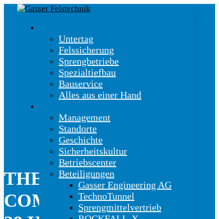
Kernkompetenzen
Untertag
Felssicherung
Sprengbetriebe
Spezialtiefbau
Bauservice
Alles aus einer Hand
Unternehmen
Management
Standorte
Geschichte
Sicherheitskultur
Betriebscenter
Beteiligungen
THEMA:
Gasser Engineering AG
COMACCHIO MC
TechnoTunnel
Sprengmittelvertrieb
ROCKFALL-X