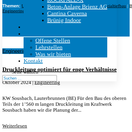
Themen:
Beton-Anlage Brienz AG
Untertag
|
Felssicherung
|
Sprengbetriebe
|
Spezialtiefbau
|
B
Engineering
|
Betriebscenter
|
Gasser Welt
|
100 Jahre
Cantina Caverna
Brünig Indoor
Hauszeitung
Karriere
Offene Stellen
Lehrstellen
Engineering
Was wir bieten
Kontakt
Druckleitung optimiert für enge Verhältnisse
Seite wählen
Oktober 2024
|
Engineering
KW Sousbach, Lauterbrunnen (BE) Für den Bau des oberen
Teils der 1’560 m langen Druckleitung im Kraftwerk
Sousbach haben wir die Planung der...
Weiterlesen