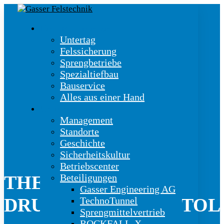
Kernkompetenzen
Untertag
Felssicherung
Sprengbetriebe
Spezialtiefbau
Bauservice
Alles aus einer Hand
Unternehmen
Management
Standorte
Geschichte
Sicherheitskultur
Betriebscenter
Beteiligungen
THEMA:
Gasser Engineering AG
DRUCKLEITUNGSSTOL
TechnoTunnel
Sprengmittelvertrieb
ROCKFALL-X