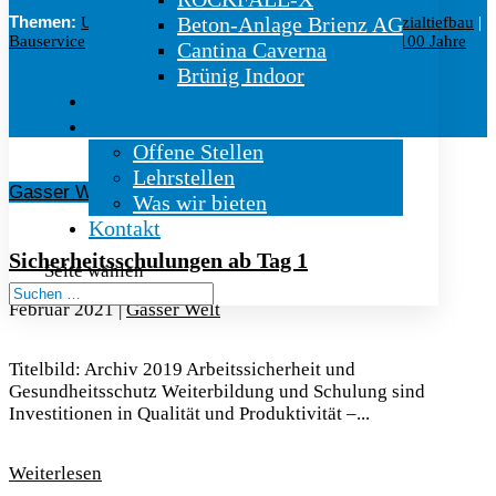
Themen:
Beton-Anlage Brienz AG
Untertag
|
Felssicherung
|
Sprengbetriebe
|
Spezialtiefbau
|
Bauservice
|
Engineering
|
Betriebscenter
|
Gasser Welt
|
100 Jahre
Cantina Caverna
Brünig Indoor
Hauszeitung
Karriere
Offene Stellen
Lehrstellen
Gasser Welt
Was wir bieten
Kontakt
Sicherheitsschulungen ab Tag 1
Seite wählen
Februar 2021
|
Gasser Welt
Titelbild: Archiv 2019 Arbeitssicherheit und
Gesundheitsschutz Weiterbildung und Schulung sind
Investitionen in Qualität und Produktivität –...
Weiterlesen