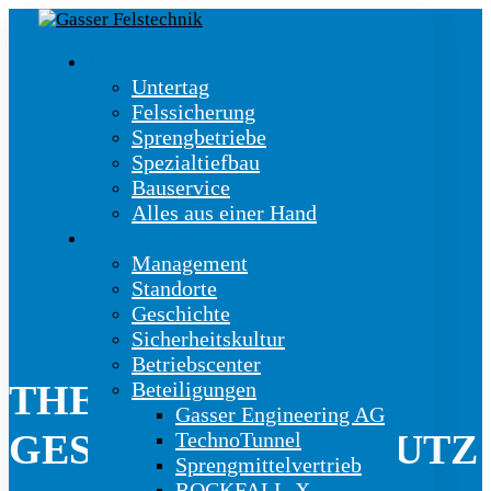
Kernkompetenzen
Untertag
Felssicherung
Sprengbetriebe
Spezialtiefbau
Bauservice
Alles aus einer Hand
Unternehmen
Management
Standorte
Geschichte
Sicherheitskultur
Betriebscenter
Beteiligungen
THEMA:
Gasser Engineering AG
GESUNDHEITSSCHUTZ
TechnoTunnel
Sprengmittelvertrieb
ROCKFALL-X