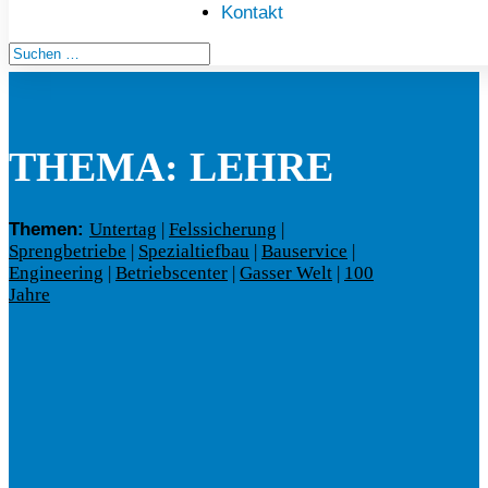
Kontakt
THEMA: LEHRE
Themen:
Untertag
|
Felssicherung
|
Sprengbetriebe
|
Spezialtiefbau
|
Bauservice
|
Engineering
|
Betriebscenter
|
Gasser Welt
|
100
Jahre