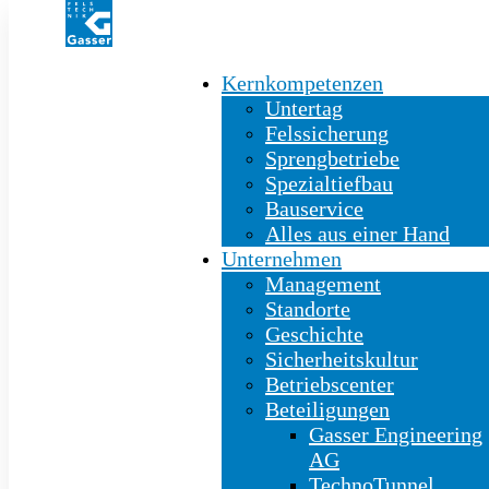
Kernkompetenzen
Untertag
Felssicherung
Sprengbetriebe
Spezialtiefbau
Bauservice
Alles aus einer Hand
Unternehmen
Management
Standorte
Geschichte
Sicherheitskultur
Betriebscenter
Beteiligungen
Gasser Engineering
AG
TechnoTunnel