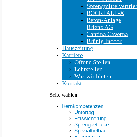
Sprengmittelvertrie
ROCKFALL-X
Beton-Anlage
Brienz AG
Cantina Caverna
Brünig Indoor
Hauszeitung
Karriere
Offene Stellen
Lehrstellen
Was wir bieten
Kontakt
Seite wählen
Kernkompetenzen
Untertag
Felssicherung
Sprengbetriebe
Spezialtiefbau
Bauservice