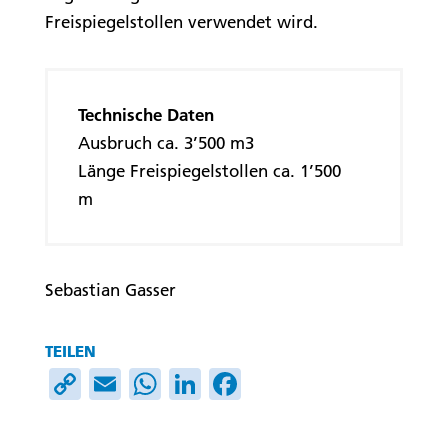
Freispiegelstollen verwendet wird.
Technische Daten
Ausbruch ca. 3’500 m3
Länge Freispiegelstollen ca. 1’500
m
Sebastian Gasser
TEILEN
C
E
W
Li
F
o
m
h
n
ac