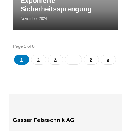
Exponierte
Sicherheitssprengung
November 2024
Page 1 of 8
1
2
3
…
8
»
Gasser Felstechnik AG