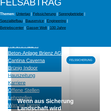
FELSABTRAG
Sicherheitskultur
Betriebscenter
Themen:
Untertag
|
Felssicherung
|
Sprengbetriebe
|
Beteiligungen
Spezialtiefbau
|
Bauservice
|
Engineering
|
Gasser Engineering AG
Betriebscenter
|
Gasser Welt
|
100 Jahre
TechnoTunnel
Sprengmittelvertrieb
ROCKFALL-X
Beton-Anlage Brienz AG
Weiterlesen
Cantina Caverna
FELSSICHERUNG
Brünig Indoor
Hauszeitung
Karriere
Offene Stellen
Lehrstellen
Wenn aus Sicherung
Was wir bieten
Landschaft wird