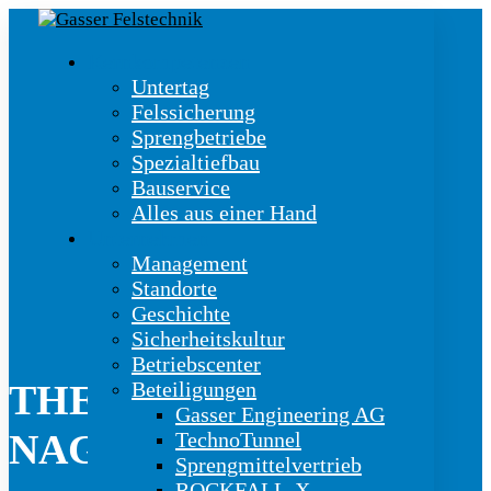
Kernkompetenzen
Untertag
Felssicherung
Sprengbetriebe
Spezialtiefbau
Bauservice
Alles aus einer Hand
Unternehmen
Management
Standorte
Geschichte
Sicherheitskultur
Betriebscenter
Beteiligungen
THEMA:
Gasser Engineering AG
NAGELFLUH
TechnoTunnel
Sprengmittelvertrieb
ROCKFALL-X