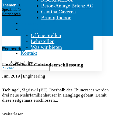
Themen:
Beton-Anlage Brienz AG
Untertag
|
Felssicherung
|
Sprengbetriebe
|
Spezialtiefbau
|
Bauservice
|
Engineering
|
Cantina Caverna
Betriebscenter
|
Gasser Welt
|
100 Jahre
Brünig Indoor
Hauszeitung
Karriere
Offene Stellen
Lehrstellen
Was wir bieten
Engineering
Kontakt
Seite wählen
Unterirdische Gebäudeerschliessung
Juni 2019
|
Engineering
Tschingel, Sigriswil (BE) Oberhalb des Thunersees werden
drei neue Mehrfamilienhäuser in Hanglage gebaut. Damit
diese zeitgemäss erschlossen...
Weiterlesen