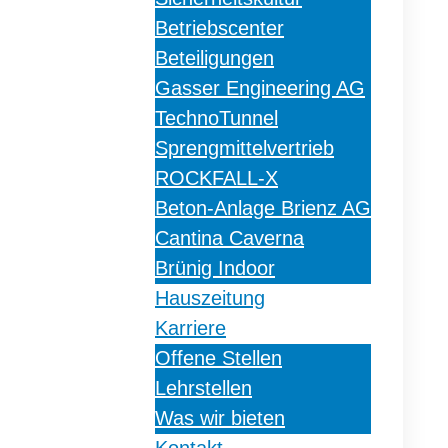
Betriebscenter
Beteiligungen
Gasser Engineering AG
TechnoTunnel
Sprengmittelvertrieb
ROCKFALL-X
Beton-Anlage Brienz AG
Cantina Caverna
Brünig Indoor
Hauszeitung
Karriere
Offene Stellen
Lehrstellen
Was wir bieten