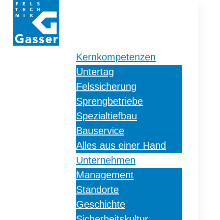
Kernkompetenzen
Untertag
Felssicherung
Sprengbetriebe
Spezialtiefbau
Bauservice
Alles aus einer Hand
Unternehmen
Management
Standorte
Geschichte
Sicherheitskultur