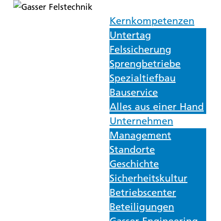
Kernkompetenzen
Untertag
Felssicherung
Sprengbetriebe
Spezialtiefbau
Bauservice
Alles aus einer Hand
Unternehmen
Management
Standorte
Geschichte
Sicherheitskultur
Betriebscenter
Beteiligungen