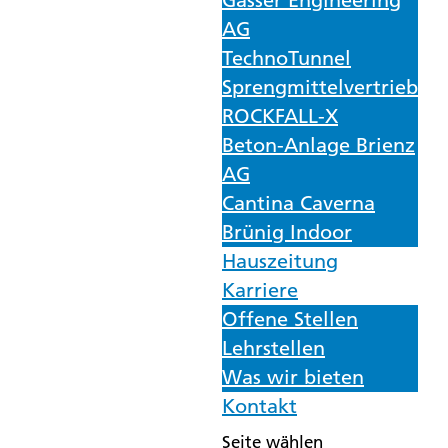
Gasser Engineering
AG
TechnoTunnel
Sprengmittelvertrieb
ROCKFALL-X
Beton-Anlage Brienz
AG
Cantina Caverna
Brünig Indoor
Hauszeitung
Karriere
Offene Stellen
Lehrstellen
Was wir bieten
Kontakt
Seite wählen