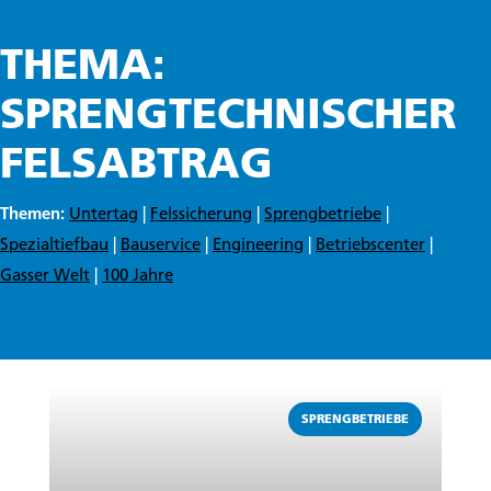
THEMA:
SPRENGTECHNISCHER
FELSABTRAG
Themen:
Untertag
|
Felssicherung
|
Sprengbetriebe
|
Spezialtiefbau
|
Bauservice
|
Engineering
|
Betriebscenter
|
Gasser Welt
|
100 Jahre
Weiterlesen
SPRENGBETRIEBE