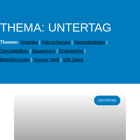
THEMA: UNTERTAG
Themen:
Untertag
|
Felssicherung
|
Sprengbetriebe
|
Spezialtiefbau
|
Bauservice
|
Engineering
|
Betriebscenter
|
Gasser Welt
|
100 Jahre
Weiterlesen
UNTERTAG