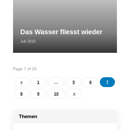
Das Wasser fliesst wieder
Juli 2019
Page 7 of 10
«
1
…
5
6
7
8
9
10
»
Themen