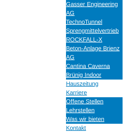
Gasser Engineering
AG
TechnoTunnel
Sprengmittelvertrieb
ROCKFALL-X
Beton-Anlage Brienz
AG
Cantina Caverna
Brünig Indoor
Hauszeitung
Karriere
Offene Stellen
Lehrstellen
Was wir bieten
Kontakt