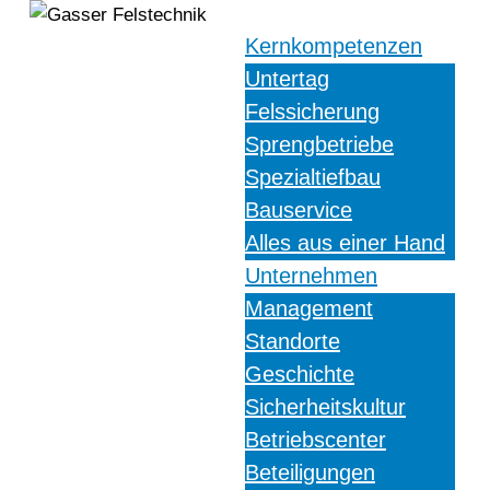
Kernkompetenzen
Untertag
Felssicherung
Sprengbetriebe
Spezialtiefbau
Bauservice
Alles aus einer Hand
Unternehmen
Management
Standorte
Geschichte
Sicherheitskultur
Betriebscenter
Beteiligungen